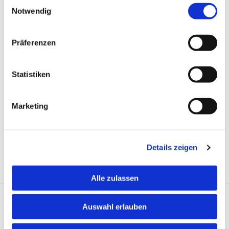
Einwilligungsauswahl
Notwendig
Beantwortung Ihrer Anfrage. Weitere
Informationen zum Datenschutz, insbesondere
auch zu Ihren Rechten, finden Sie in unserer
Präferenzen
Datenschutzerklärung. *
Statistiken
Marketing
Details zeigen
Alle zulassen
Anfahrt
Auswahl erlauben