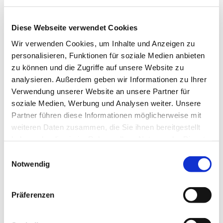
Mobil:
0174 8685518
E-Mail:
info@glahu.de
Diese Webseite verwendet Cookies
Inhaberin:
Wir verwenden Cookies, um Inhalte und Anzeigen zu
Angela Bernhardt
personalisieren, Funktionen für soziale Medien anbieten
zu können und die Zugriffe auf unsere Website zu
analysieren. Außerdem geben wir Informationen zu Ihrer
Verwendung unserer Website an unsere Partner für
Die Europäische Kommission stellt eine Plattform zur
soziale Medien, Werbung und Analysen weiter. Unsere
Online-Streitbeilegung (OS-Plattform) bereit, die Sie
Partner führen diese Informationen möglicherweise mit
unter
https://ec.europa.eu/consumers/odr/
erreichen.
weiteren Daten zusammen, die Sie ihnen bereitgestellt
Wir sind weder bereit noch verpflichtet, an einem
haben oder die sie im Rahmen Ihrer Nutzung der Dienste
Streitbeilegungsverfahren vor einer
gesammelt haben.
Einwilligungsauswahl
Verbraucherschlichtungsstelle teilzunehmen.
Notwendig
Präferenzen
Diese Webseite ist ein Produkt von
kpage.de