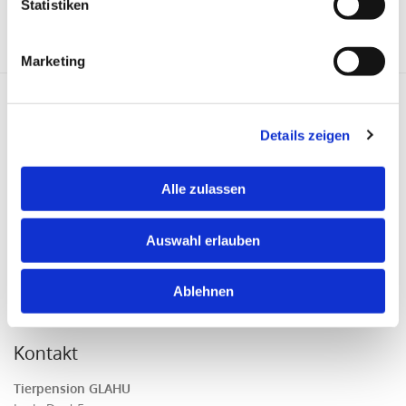
Statistiken
Marketing
Anfahrt
Details zeigen
Alle zulassen
Bitte akzeptieren Sie Marketing-Cookies, um
diese Karte anzuzeigen.
Auswahl erlauben
Accept cookies
Ablehnen
Kontakt
Tierpension GLAHU